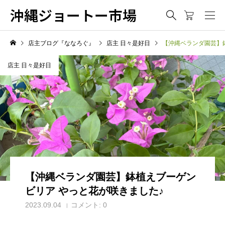
沖縄ジョートー市場
店主ブログ『ななろぐ』
店主 日々是好日
【沖縄ベランダ園芸】
店主 日々是好日
【沖縄ベランダ園芸】鉢植えブーゲン
ビリア やっと花が咲きました♪
2023.09.04
コメント:
0