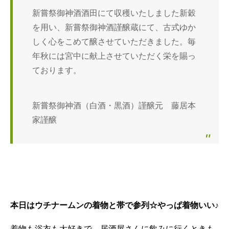
新嘗祭御神酒酒田にて収穫いたしました新穀
を用い、新嘗祭御神酒謹醸蔵にて、古式ゆか
しく心をこめて醸させていただきました。毎
年秋には宮中に献上させていただく栄を賜っ
ております。
新嘗祭御神酒（白酒・黒酒）謹醸元 藤居本
家謹醸
本日はウチナームンの着物と帯で参列☆やっぱ着物いい♪
着物も浴衣も大好きで、居酒屋さんに飲みに行くときも