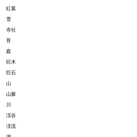
紅葉
雪
寺社
苔
庭
巨木
巨石
山
山脈
川
渓谷
渓流
湖