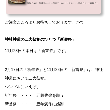
実現できる」沖縄ジョートー市場だけのオリジナルセット商品です。ご家庭でお
手軽に、沖縄そばをご堪能いただくために必要な材料（スープ、紅しょうが、乾
燥ネギ、軟骨ソーキ）を一箱に詰め込みました。沖縄ジョートー市場の「贅沢沖
縄そばセット」は、沖縄県内4種類のそば「沖縄そば」「やんばるそば」「宮古そ
ば」「八重山そば」が一度に楽しめます♪しかも、「コーレーグース」または「じ
ご注文こころよりお待ちしております。(^-^)
ゅーしぃの素」のしーぶん（おまけ）付き♪※しーぶん（プレゼント）...
神社神道の二大祭祀のひとつ「新嘗祭」
11月23日の本日は「新嘗祭」です。
2月17日の「
祈年祭
」と11月23日の「新嘗祭」は、神社
神道において二大祭祀。
シンプルにいえば、
祈年祭 ・・・ 五穀豊穣を願う
新嘗祭 ・・・ 豊年満作に感謝