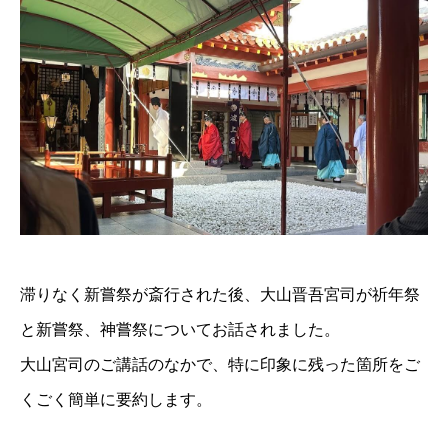
滞りなく新嘗祭が斎行された後、大山晋吾宮司が祈年祭
と新嘗祭、神嘗祭についてお話されました。
大山宮司のご講話のなかで、特に印象に残った箇所をご
くごく簡単に要約します。