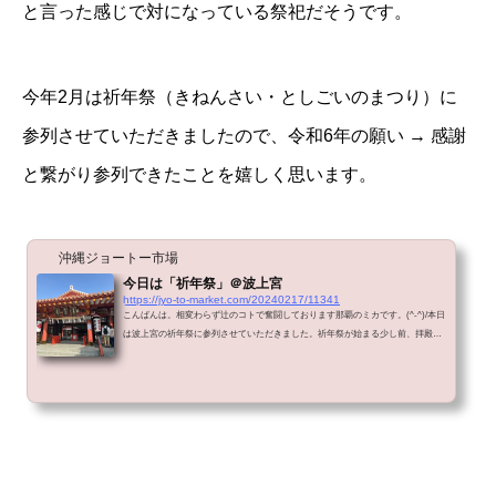
と言った感じで対になっている祭祀だそうです。
今年2月は祈年祭（きねんさい・としごいのまつり）に
参列させていただきましたので、令和6年の願い → 感謝
と繋がり参列できたことを嬉しく思います。
沖縄ジョートー市場
今日は「祈年祭」＠波上宮
https://jyo-to-market.com/20240217/11341
こんばんは。相変わらず辻のコトで奮闘しております那覇のミカです。(^-^)/本日
は波上宮の祈年祭に参列させていただきました。祈年祭が始まる少し前、拝殿内
で辻自治会長さんにお声掛けいただきました。ひさびさにマサ子会長と少しでも
お会いできてよかったです。(*^-^*)波上宮は訪日観光客の方がとても多いです。
とくに、中国や韓国の方が多いかも。祈年祭（きねんさい・としごいのまつり）
祈年祭は「きねんさい」とも「としごいのまつり」とも呼ばれています。「と
し」は稲の美称、「こい」は祈りや願いのことだそうです。神社神道で...