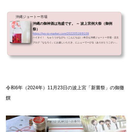
沖縄ジョートー市場
沖縄の御神酒は泡盛です。 ～ 波上宮例大祭（御例
祭）
https://jyo-to-market.com/20220518/9109
ハイタイ！ ちゅううがなびら（こんにちは）♪本日も沖縄ジョートー市場・店主
ブログ『ななろぐ』にお越しいただき、にふぇーでーびる（ありがとうございま
す）。那覇から「七海（ななみ）」こと、「ねこ」こと、ミカです。(^-^)/イマの
那覇は（珍しく）湿度が低く、エアコンなしでも良いくらいのちょうどよい気候
です。(*^-^*)波上宮例大祭（御例祭）那覇市若狭（わかさ）の海岸に突き出た断
崖の上にある「波上宮（なみのうえぐう）」。 波の上ビーチから見ると、波上宮
が断崖の上に建立されていることがよくわかります。ご存じの方が...
令和6年（2024年）11月23日の波上宮「新嘗祭」の御撤
饌