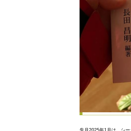
ハイタイ！ ちゅううが
那覇から七海（ななみ）
今日はいつもより早起き
今年（令和7年）から那
いつどこで、どんな本を
ご興味ございましたら以下ど
読み聞かせボ
先月2025年1月は、