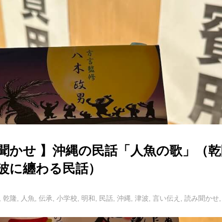
聞かせ 】沖縄の民話「人魚の歌」（乾
波に纏わる民話）
,
乾隆
,
人魚
,
伝承
,
小学校
,
明和
,
民話
,
沖縄
,
津波
,
言い伝え
,
読み聞かせ