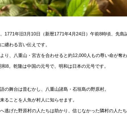
1771年旧3月10日（新暦1771年4月24日）午前8時頃、先
に纏わる言い伝えです。
より、八重山・宮古を合わせると約12,000人もの尊い命が奪
年＝明和8。乾隆は中国の元号で、明和は日本の元号です。
語の舞台は昔むかし、八重山諸島・石垣島の野原村。
来ることを人魚が村人に知らせます。
へ逃げた野原村の人たちは助かり、信じなかった隣村の人たち