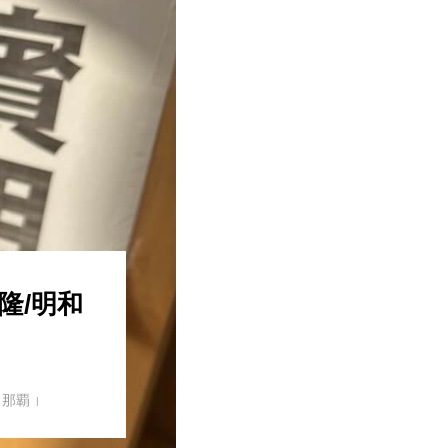
隆/明和
,
那覇