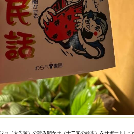
なびら。
こと美加やいびーん。
して、那覇市内のある小学校へ読み聞かせボランティアに伺っ
覇市内の小学校へ読み聞かせボランティアに伺っています。
誰に聞いていただいたのか備忘録として綴ります。
うぞ。o(^-^)o
ランティア備忘録（１）
シージャ（大先輩）の読み聞かせ（十二支の絵本）をサポートし