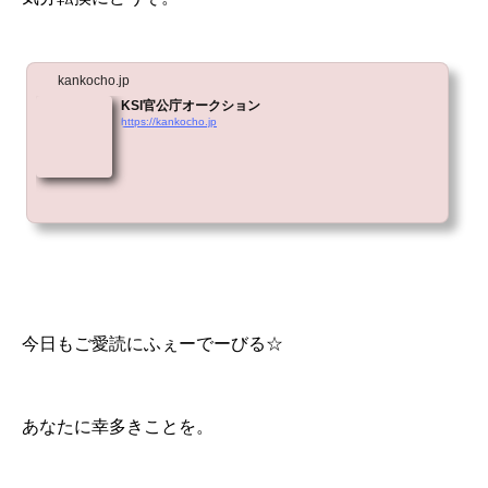
kankocho.jp
KSI官公庁オークション
https://kankocho.jp
今日もご愛読にふぇーでーびる☆
あなたに幸多きことを。