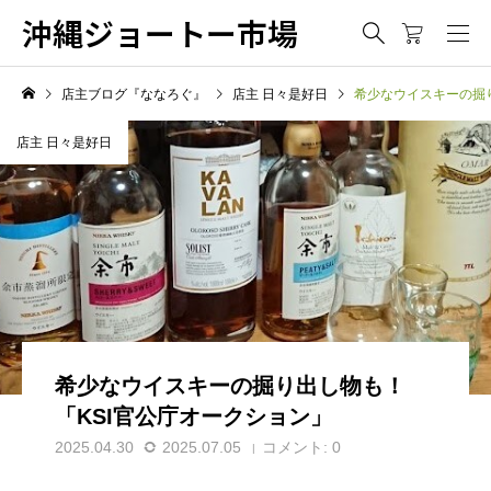
沖縄ジョートー市場
店主ブログ『ななろぐ』
店主 日々是好日
希少なウイスキーの掘
店主 日々是好日
希少なウイスキーの掘り出し物も！
「KSI官公庁オークション」
2025.04.30
2025.07.05
コメント:
0