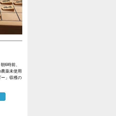
り
。朝6時前、
の農薬未使用
ゴー」収穫の