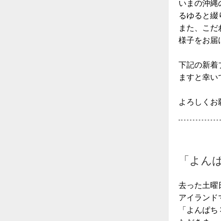
いまの沖縄
るゆると綴
また、こだ
様子をお届
下記の新着
ますと幸い
よろしくお
「よんぱ
去った土曜日
アイランド
「よんぱち