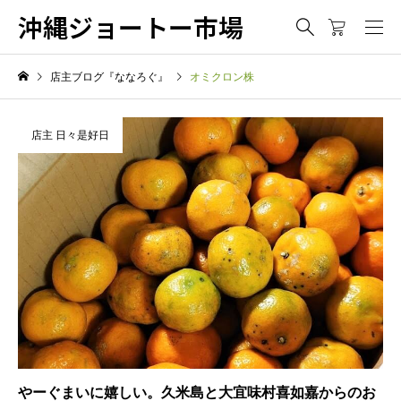
沖縄ジョートー市場
店主ブログ『ななろぐ』
オミクロン株
店主 日々是好日
やーぐまいに嬉しい。久米島と大宜味村喜如嘉からのお