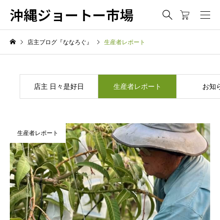
沖縄ジョートー市場
店主ブログ『ななろぐ』
生産者レポート
店主 日々是好日
生産者レポート
お知
生産者レポート