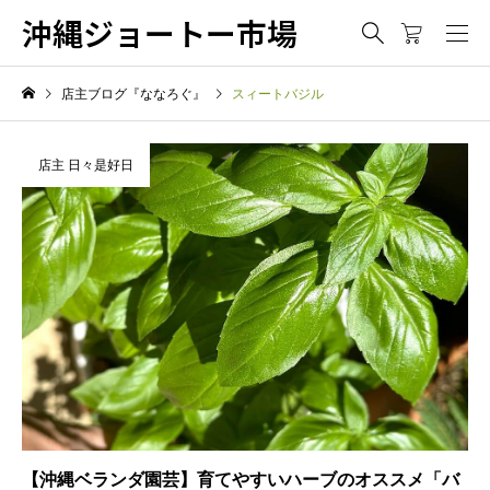
沖縄ジョートー市場
店主ブログ『ななろぐ』
スィートバジル
店主 日々是好日
【沖縄ベランダ園芸】育てやすいハーブのオススメ「バ