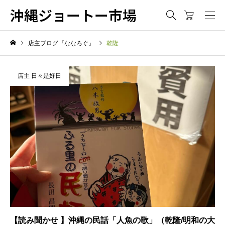
沖縄ジョートー市場
店主ブログ『ななろぐ』
乾隆
店主 日々是好日
【読み聞かせ 】沖縄の民話「人魚の歌」（乾隆/明和の大