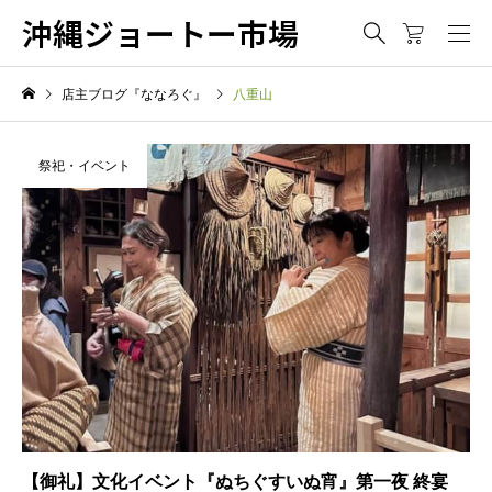
沖縄ジョートー市場
店主ブログ『ななろぐ』
八重山
祭祀・イベント
【御礼】文化イベント『ぬちぐすいぬ宵』第一夜 終宴