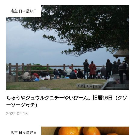
店主 日々是好日
ちゅうやジュウルクニチーやいびーん。旧暦16日（グソ
ーソーグヮチ）
2022.02.15
店主 日々是好日