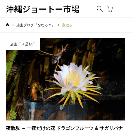
沖縄ジョートー市場
店主ブログ『ななろぐ』
夜散歩
店主 日々是好日
夜散歩 ～ 一夜だけの花 ドラゴンフルーツ & サガリバナ