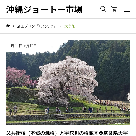
沖縄ジョートー市場
店主ブログ『ななろぐ』
大宇陀
店主 日々是好日
又兵衛桜（本郷の瀧桜）と宇陀川の桜並木＠奈良県大宇