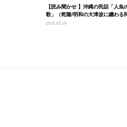
【読み聞かせ 】沖縄の民話「人魚
歌」（乾隆/明和の大津波に纏わる
話）
2025.02.19