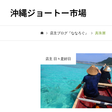
沖縄ジョートー市場
店主ブログ『ななろぐ』
真珠層
店主 日々是好日