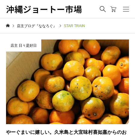
沖縄ジョートー市場
店主ブログ『ななろぐ』
STAR TRAIN
店主 日々是好日
やーぐまいに嬉しい。久米島と大宜味村喜如嘉からのお