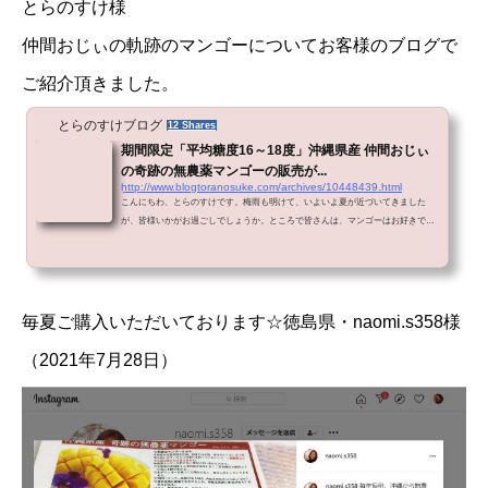
とらのすけ様
仲間おじぃの軌跡のマンゴーについてお客様のブログで
ご紹介頂きました。
とらのすけブログ
12 Shares
期間限定「平均糖度16～18度」沖縄県産 仲間おじぃ
の奇跡の無農薬マンゴーの販売が...
http://www.blogtoranosuke.com/archives/10448439.html
こんにちわ、とらのすけです。梅雨も明けて、いよいよ夏が近づいてきました
が、皆様いかがお過ごしでしょうか。ところで皆さんは、マンゴーはお好きでし
ょうか？最近では、スーパーやファミリーレストランでもマンゴーを使ったメニ
ューが出ていたりマンゴープリンなどの加工
毎夏ご購入いただいております☆徳島県・naomi.s358様
（2021年7月28日）