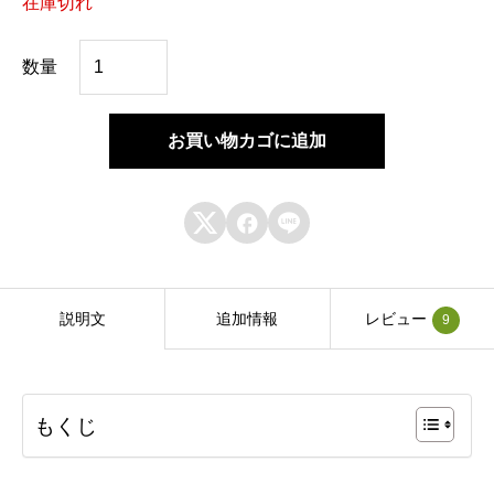
在庫切れ
沖
数量
縄
県
お買い物カゴに追加
産
仲



間
お
じ
説明文
追加情報
レビュー
9
ぃ
の
「
もくじ
奇
跡