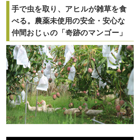
の
手で虫を取り、アヒルが雑草を食
マ
べる。農薬未使用の安全・安心な
ン
仲間おじぃの「奇跡のマンゴー」
ゴ
ー
」
農
薬
を
一
切
使
っ
て