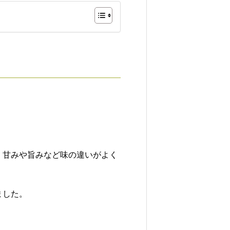
き
♪
個
，甘みや旨みなど味の違いがよく
ました。