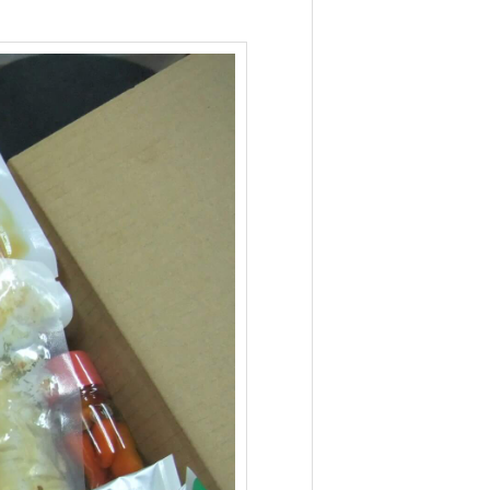
軟
骨
ソ
ー
キ
付
き
「
贅
沢
沖
縄
そ
ば