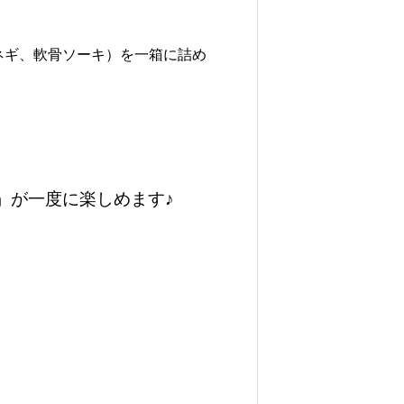
の
4
ネギ、軟骨ソーキ）を一箱に詰め
種
類
の
そ
ば
」が一度に楽しめます♪
麺
が
楽
し
め
る
！