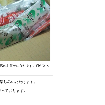
セ
ッ
ト
（
8
食
分
）
弊店のお任せになります。何が入っ
」
し
ー
お楽しみいただけます。
ぶ
行っております。
ん
付