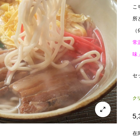
こ
所
（
常
味
セ
ク

5,
在