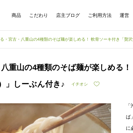
商品
こだわり
店主ブログ
ご利用方法
運営
る・宮古・八重山の4種類のそば麺が楽しめる！ 軟骨ソーキ付き「贅沢
八重山の4種類のそば麺が楽しめる！
）」しーぶん付き♪
イチオシ
「
ば
に