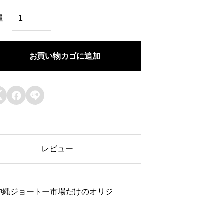
沖
量
縄
・
お買い物カゴに追加
や
ん
ば



る
・
宮
レビュー
古
・
八
沖縄ジョートー市場だけのオリジ
重
山