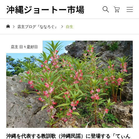
沖縄ジョートー市場
店主ブログ『ななろぐ』
自生
店主 日々是好日
沖縄を代表する教訓歌（沖縄民謡）に登場する「てぃん