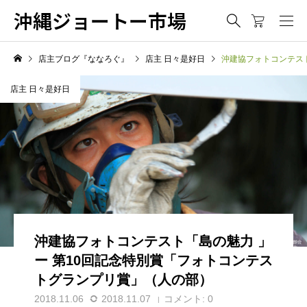
沖縄ジョートー市場
店主ブログ『ななろぐ』
店主 日々是好日
沖建協フォトコンテス
店主 日々是好日
沖建協フォトコンテスト「島の魅力 」
ー 第10回記念特別賞「フォトコンテス
トグランプリ賞」（人の部）
2018.11.06
2018.11.07
コメント:
0