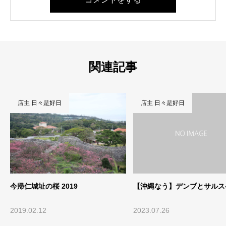
関連記事
店主 日々是好日
店主 日々是好日
【沖縄なう】デンブとサルスベリ
サイコーの「とぅばらーま」
のウタ
2023.07.26
2025.06.18
…