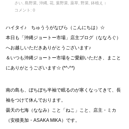
さい
,
島野菜
,
沖縄
,
花
,
葉野菜
,
薬草
,
野菜
,
鉢植え
コメント:
0
ハイタイ♪ ちゅううがなびら（こんにちは）☆
本日も「沖縄ジョートー市場」店主ブログ（ななろぐ）
へお越しいただきありがとうございます♪
＆いつも沖縄ジョートー市場をご愛顧いただき、まこと
にありがとうございます☆ (*^-^*)
南の島も、ぼちぼち半袖で眠るのが寒くなってきて、長
袖をつけて休んでおります。
曇天の七海（ななみ）こと「
ねこ
」こと、店主・ミカ
（安積美加・ASAKA MIKA）です。