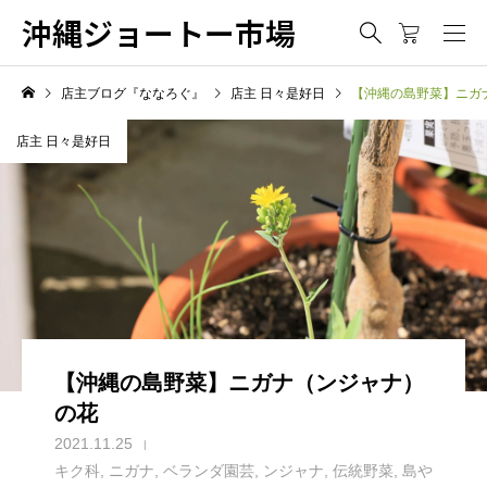
沖縄ジョートー市場
店主ブログ『ななろぐ』
店主 日々是好日
【沖縄の島野菜】ニガ
店主 日々是好日
【沖縄の島野菜】ニガナ（ンジャナ）
の花
2021.11.25
キク科
,
ニガナ
,
ベランダ園芸
,
ンジャナ
,
伝統野菜
,
島や