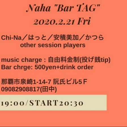
場をご愛顧いただきまことにありがとうございます。
も）ひーさん（寒い）那覇から七海（ななみ）こと「
ねこ
」の
は27℃超え、
先週の旧廿日正月（2020年2月13日）
も25℃超
℃！！ たった数日で10℃以上の寒暖差。まるでジェットコー
まは暖房を入れています。
はもっと寒そうですね。
取砂丘が雪で真っ白な中継が放送されていました。内地も大変
時はくれぐれもお気をつけてくださいね。