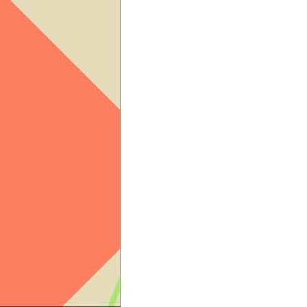
店主・ミカです。
え。まるで夏！
スター。
そうですね！