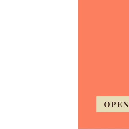
いつも沖縄ジョートー市
曇り空のでーじ（とって
旧正（2020年1月25日）
だったのに、いまや12
あまりにも寒いので、い
那覇も寒いですが、内地
つい先程、テレビで、鳥
みなさま、ご体調＆外出