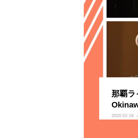
那覇ライブ
Okin
2020.02.18
ぐすーよー、ちゅううが