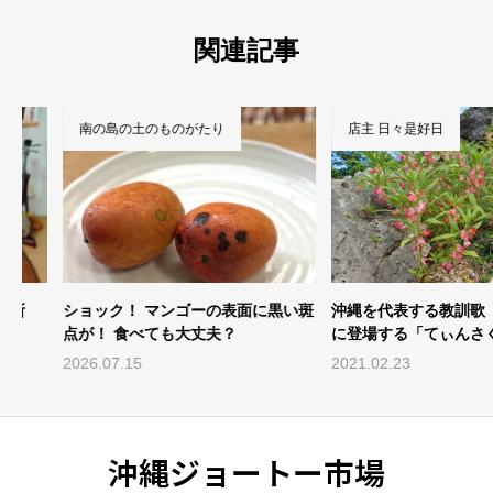
関連記事
南の島の土のものがたり
店主 日々是好日
ショック！ マンゴーの表面に黒い斑
沖縄を代表する教訓歌（沖縄
点が！ 食べても大丈夫？
に登場する「てぃんさぐぬ花
覇市
2026.07.15
2021.02.23
沖縄ジョートー市場