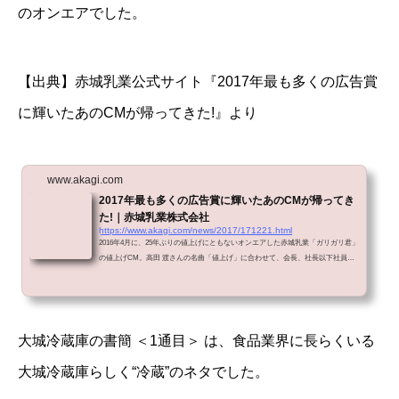
のオンエアでした。
【出典】赤城乳業公式サイト『
2017年最も多くの広告賞
に輝いたあのCMが帰ってきた!
』より
www.akagi.com
2017年最も多くの広告賞に輝いたあのCMが帰ってき
た!｜赤城乳業株式会社
https://www.akagi.com/news/2017/171221.html
2016年4月に、25年ぶりの値上げにともないオンエアした赤城乳業「ガリガリ君」
の値上げCM。高田 渡さんの名曲「値上げ」に合わせて、会長、社長以下社員が
頭を下げておわびするCMは、国内外で大きな話題になりましたが、実は地上波
たった3回のオンエアでした。
大城冷蔵庫の書簡 ＜1通目＞ は、食品業界に長らくいる
大城冷蔵庫らしく“冷蔵”のネタでした。