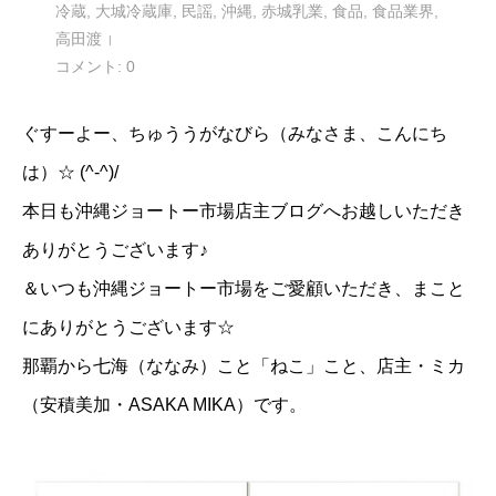
冷蔵
,
大城冷蔵庫
,
民謡
,
沖縄
,
赤城乳業
,
食品
,
食品業界
,
高田渡
コメント:
0
ぐすーよー、ちゅううがなびら（みなさま、こんにち
は）☆ (^-^)/
本日も沖縄ジョートー市場店主ブログへお越しいただき
ありがとうございます♪
＆いつも沖縄ジョートー市場をご愛顧いただき、まこと
にありがとうございます☆
那覇から七海（ななみ）こと「ねこ」こと、店主・ミカ
（安積美加・ASAKA MIKA）です。