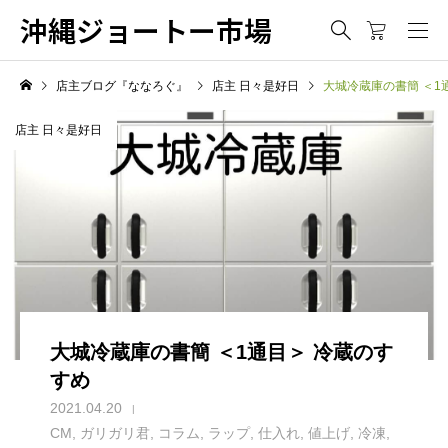
沖縄ジョートー市場
店主ブログ『ななろぐ』
店主 日々是好日
大城冷蔵庫の書簡 ＜1
店主 日々是好日
大城冷蔵庫の書簡 ＜1通目＞ 冷蔵のす
すめ
2021.04.20
CM
,
ガリガリ君
,
コラム
,
ラップ
,
仕入れ
,
値上げ
,
冷凍
,