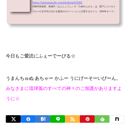
https://okinawaclip.com/ja/detail/2680
沖縄本島南部、南城市（なんじょうし）の「Caféやぶさち」は、眼下にコバルト
ブルーの太平洋が広がる最高のロケーションに位置するカフェ。2004年オープン
以来、絶景目当ての観光客の方はもとより、地元からも愛され続けている絶景カ
フ
今日もご愛読にふぇーでーびる☆
うまんちゅぬ あちゃー かふー うにげーそーいびーん。
みなさまに琉球弧のすべての神々のご加護がありますよ
うに☆