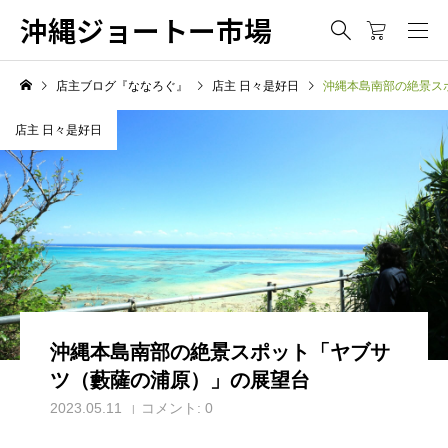
沖縄ジョートー市場
店主ブログ『ななろぐ』
店主 日々是好日
沖縄本島南部の絶景ス
店主 日々是好日
沖縄本島南部の絶景スポット「ヤブサ
ツ（藪薩の浦原）」の展望台
2023.05.11
コメント:
0