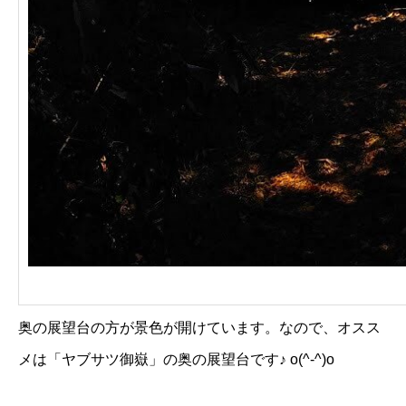
奥の展望台の方が景色が開けています。なので、オスス
メは「ヤブサツ御嶽」の奥の展望台です♪ o(^-^)o