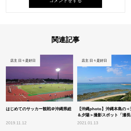
コメントをする
関連記事
店主 日々是好日
店主 日々是好日
総
【沖縄photo】沖縄本島の＜飛行機
那覇の花と風景＠奥武山公
＆夕陽＞撮影スポット「瀬長島」♪
2021.01.13
2020.04.01