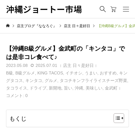
沖縄ジョートー市場
店主ブログ『ななろぐ』
店主 日々是好日
【沖縄B級グルメ】金
【沖縄B級グルメ】金武町の「キンタコ」で
は是非コレ食べて♪
2023.05.08
2025.07.01
店主 日々是好日
B級
,
B級グルメ
,
KING TACOS
,
イチオシ
,
うまい
,
おすすめ
,
キン
グタコス
,
キンタコ
,
グルメ
,
タコチキンフライライスチーズ野菜
,
タコライス
,
ドライブ
,
新開地
,
旨い
,
沖縄
,
美味しい
,
金武町
コメント:
0
もくじ