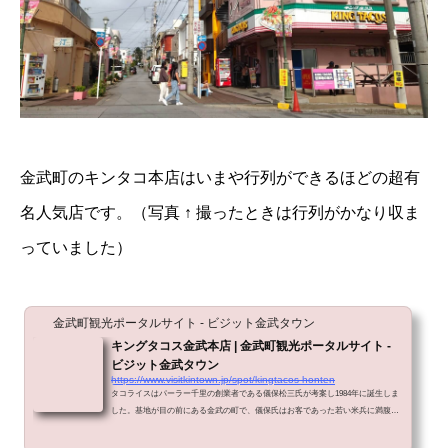
金武町のキンタコ本店はいまや行列ができるほどの超有
名人気店です。（写真 ↑ 撮ったときは行列がかなり収ま
っていました）
金武町観光ポータルサイト - ビジット金武タウン
キングタコス金武本店 | 金武町観光ポータルサイト -
ビジット金武タウン
https://www.visitkintown.jp/spot/kingtacos-honten
タコライスはパーラー千里の創業者である儀保松三氏が考案し1984年に誕生しま
した。基地が目の前にある金武の町で、儀保氏はお客であった若い米兵に満腹感
が得られて安い食べ物を提供したいと考え、タコスの具をライスの上に乗せたメ
ニューを考案したそうです。パーラー千里は惜しまれながら2015年に閉店してし