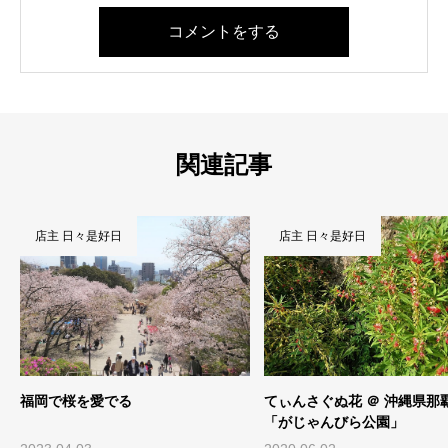
コメントをする
関連記事
店主 日々是好日
店主 日々是好日
福岡で桜を愛でる
てぃんさぐぬ花 ＠ 沖縄県那
「がじゃんびら公園」