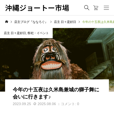
沖縄ジョートー市場
店主ブログ『ななろぐ』
店主 日々是好日
今年の十五夜は久米島
店主 日々是好日
,
祭祀・イベント
今年の十五夜は久米島兼城の獅子舞に
会いに行きます♪
2023.09.25
2025.08.06
コメント:
0