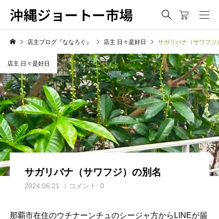
沖縄ジョートー市場
店主ブログ『ななろぐ』
店主 日々是好日
サガリバナ（サワフジ
店主 日々是好日
サガリバナ（サワフジ）の別名
2024.06.21
コメント:
0
那覇市在住のウチナーンチュのシージャ方からLINEが届