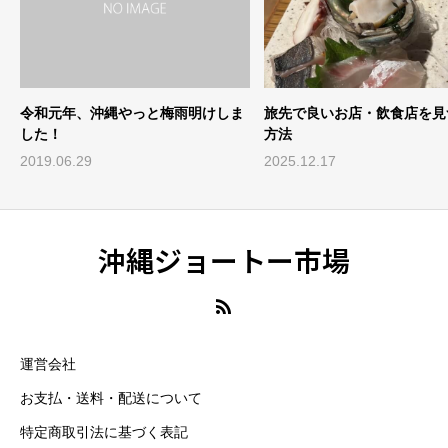
と梅雨明けしま
旅先で良いお店・飲食店を見つける
小浜島の風を
方法
づくり」映像
2025.12.17
2026.03.17
沖縄ジョートー市場
運営会社
お支払・送料・配送について
特定商取引法に基づく表記