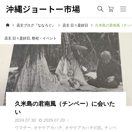
沖縄ジョートー市場
店主ブログ『ななろぐ』
店主 日々是好日
久米島の君南風（チン
店主 日々是好日
,
祭祀・イベント
久米島の君南風（チンベー）に会いた
い
2024.07.30
2025.07.20
ウマチー
,
オヤケアカハチ
,
オヤケアカハチの乱
,
チンベ