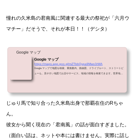
憧れの久米島の君南風に関連する最大の祭祀が「六月ウ
マチー」だそうで、それが本日！！（デシタ）
Google マップ
Google マップ
https://maps.app.goo.gl/mZTbbQypa9Mwo3rWA
Google マップで地図を検索。乗換案内、路線図、ドライブルート、ストリートビ
ューも。見やすい地図でお店やサービス、地域の情報を検索できます。世界地図
も日本語で、旅のプランにも便利。
じゅり馬で知り合った久米島出身で那覇在住のRちゃ
ん。
彼女から聞く現在の「君南風」の話が面白すぎました。
（面白い話は、ネットや本には書けません。実際に話し