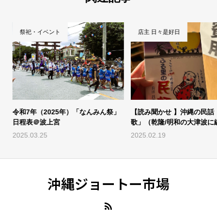
祭祀・イベント
店主 日々是好日
令和7年（2025年）「なんみん祭」
【読み聞かせ 】沖縄の民話
日程表＠波上宮
歌」（乾隆/明和の大津波に
話）
2025.03.25
2025.02.19
沖縄ジョートー市場