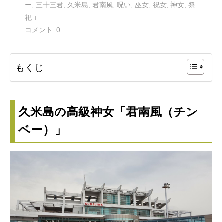
ー
,
三十三君
,
久米島
,
君南風
,
呪い
,
巫女
,
祝女
,
神女
,
祭
祀
コメント:
0
もくじ
久米島の高級神女「君南風（チン
ベー）」