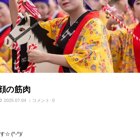
顔の筋肉
2025.07.04
コメント:
0
(^-^)/