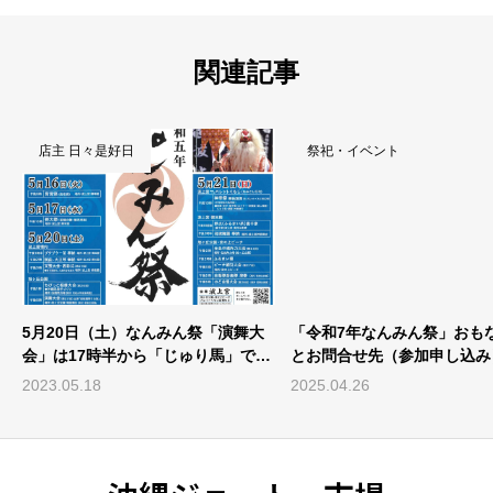
関連記事
店主 日々是好日
祭祀・イベント
月
5月20日（土）なんみん祭「演舞大
「令和7年なんみん祭」おも
会」は17時半から「じゅり馬」でス
とお問合せ先（参加申し込み
タート！
2023.05.18
2025.04.26