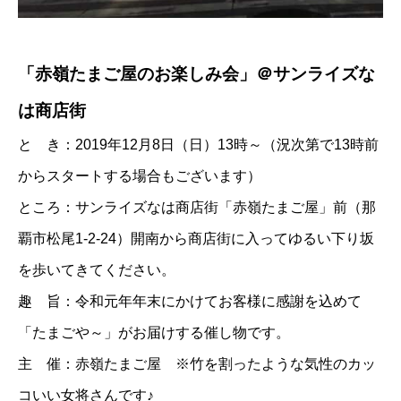
「赤嶺たまご屋のお楽しみ会」＠サンライズな
は商店街
と き：2019年12月8日（日）13時～（況次第で13時前
からスタートする場合もございます）
ところ：サンライズなは商店街「赤嶺たまご屋」前（那
覇市松尾1-2-24）開南から商店街に入ってゆるい下り坂
を歩いてきてください。
趣 旨：令和元年年末にかけてお客様に感謝を込めて
「たまごや～」がお届けする催し物です。
主 催：赤嶺たまご屋 ※竹を割ったような気性のカッ
コいい女将さんです♪