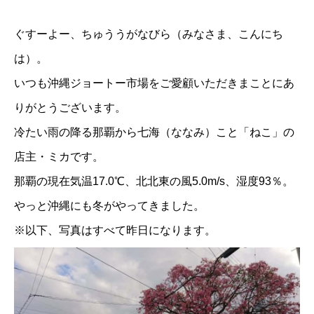
ぐすーよー、ちゅううがなびら（みなさま、こんにち
は）。
いつも沖縄ジョートー市場をご愛顧いただきまことにあ
りがとうございます。
冷たい雨の降る那覇から七海（ななみ）こと「
ねこ
」の
店主・ミカです。
那覇の現在気温17.0℃、北北東の風5.0m/s、湿度93％。
やっと沖縄にも冬がやってきました。
※以下、写真はすべて昨日になります。