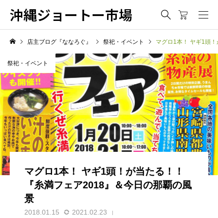
沖縄ジョートー市場
店主ブログ『ななろぐ』
祭祀・イベント
マグロ1本！ ヤギ1頭
祭祀・イベント
マグロ1本！ ヤギ1頭！が当たる！！
『糸満フェア2018』＆今日の那覇の風
景
2018.01.15
2021.02.23