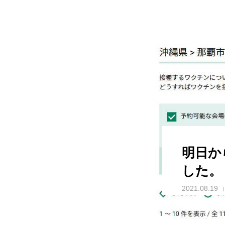
明日か
した。
2021.08.19
ぐすーよー、ちゅううがな