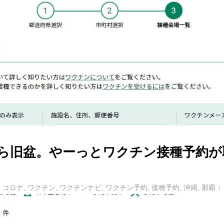
ら旧盆。やーっとワクチン接種予約が
コロナ
,
ワクチン
,
ワクチンナビ
,
ワクチン予約
,
接種予約
,
沖縄
,
那覇
びら（みなさま、こんにちは）♪ (^-^)/