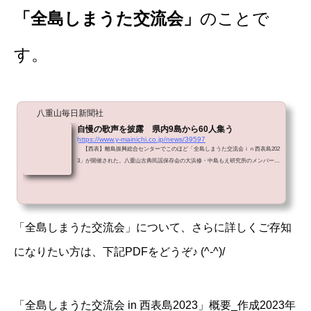
「全島しまうた交流会」
のことで
す。
八重山毎日新聞社
自慢の歌声を披露 県内9島から60人集う
https://www.y-mainichi.co.jp/news/39597
【西表】離島振興総合センターでこのほど「全島しまうた交流会ｉｎ西表島202
3」が開催された。八重山古典民謡保存会の大浜修・中島もえ研究所のメンバーら
が中心となって準備し、西表島、沖縄本島、久米島、粟国島、南大東島、宮古
島、石垣島、黒島、新城島の9島の唄者と関係者ら60人が集った。指笛、四つ竹が
響き...
「全島しまうた交流会」について、さらに詳しくご存知
になりたい方は、下記PDFをどうぞ♪ (^-^)/
「全島しまうた交流会 in 西表島2023」概要_作成2023年