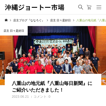
沖縄ジョートー市場
店主ブログ『ななろぐ』
店主 日々是好日
八重山の地元紙『八重
店主 日々是好日
八重山の地元紙『八重山毎日新聞』に
ご紹介いただきました！
2023.06.21
コメント:
0