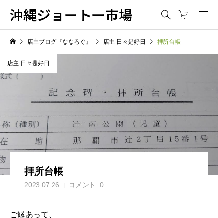
沖縄ジョートー市場
店主ブログ『ななろぐ』
店主 日々是好日
拝所台帳
店主 日々是好日
拝所台帳
2023.07.26
コメント:
0
ご縁あって、