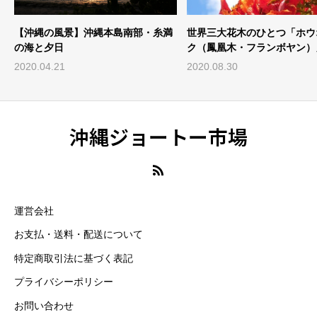
景】沖縄本島南部・糸満
世界三大花木のひとつ「ホウオウボ
紀州和
ク（鳳凰木・フランボヤン）」@沖
州東照
縄
ン
2020.08.30
2019.
沖縄ジョートー市場
運営会社
お支払・送料・配送について
特定商取引法に基づく表記
プライバシーポリシー
お問い合わせ