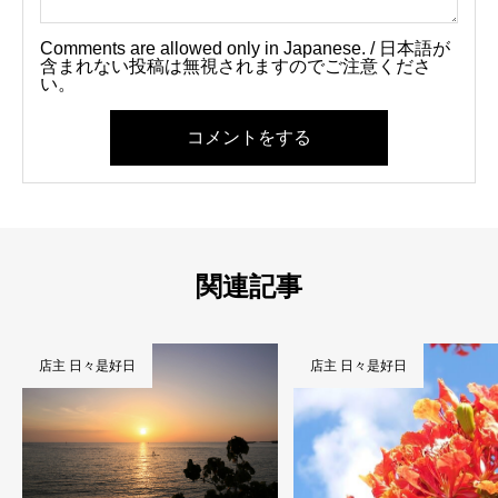
Comments are allowed only in Japanese. / 日本語が
含まれない投稿は無視されますのでご注意くださ
い。
コメントをする
関連記事
好日
店主 日々是好日
店主