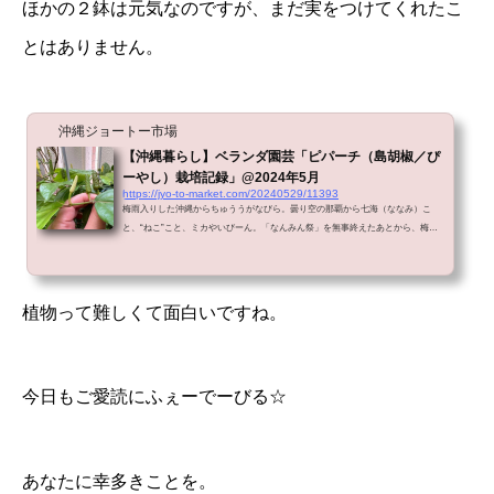
ほかの２鉢は元気なのですが、まだ実をつけてくれたこ
とはありません。
沖縄ジョートー市場
【沖縄暮らし】ベランダ園芸「ピパーチ（島胡椒／ぴ
ーやし）栽培記録」@2024年5月
https://jyo-to-market.com/20240529/11393
梅雨入りした沖縄からちゅううがなびら。曇り空の那覇から七海（ななみ）こ
と、“ねこ”こと、ミカやいびーん。「なんみん祭」を無事終えたあとから、梅雨
入りしました。ときどき強烈な雨が降り、おかげでダムの貯水率が回復しまし
た。コロナ禍ではじめたベランダ園芸コロナ禍ではじめたベランダ園芸。無農薬
なので害虫被害も酷く、カタツムリ（沖縄では「ちんなん」とも言います）も大
量発生。キッチンから何往復も、20分もかけてヤカンで水をやるのはなかなかに
植物って難しくて面白いですね。
ナンギー（難儀）な作業ですし、まるでカタツムリ（ちんなん）のためにご...
今日もご愛読にふぇーでーびる☆
あなたに幸多きことを。