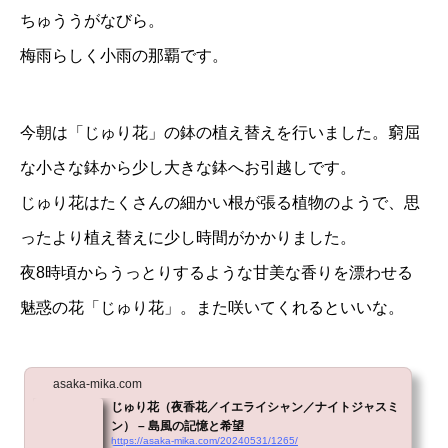
ちゅううがなびら。
梅雨らしく小雨の那覇です。
今朝は「じゅり花」の鉢の植え替えを行いました。窮屈
な小さな鉢から少し大きな鉢へお引越しです。
じゅり花はたくさんの細かい根が張る植物のようで、思
ったより植え替えに少し時間がかかりました。
夜8時頃からうっとりするような甘美な香りを漂わせる
魅惑の花「じゅり花」。また咲いてくれるといいな。
asaka-mika.com
じゅり花（夜香花／イエライシャン／ナイトジャスミ
ン） – 島風の記憶と希望
https://asaka-mika.com/20240531/1265/