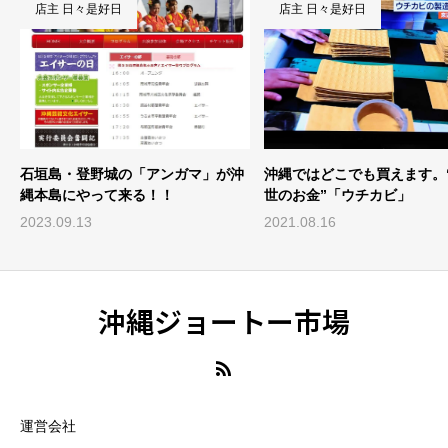
店主 日々是好日
店主 日々是好日
沖
沖縄ではどこでも買えます。“あの
【沖縄の風景】南城市玉城仲
世のお金”「ウチカビ」
（なかんだかり）樋川＜国指
文化財＞
2021.08.16
2020.08.24
沖縄ジョートー市場
運営会社