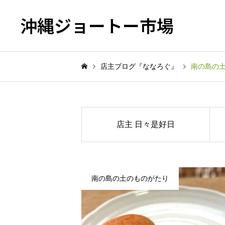
沖縄ジョートー市場
店主ブログ『ななろぐ』
南の島の
店主 日々是好日
南の島の土のものがたり