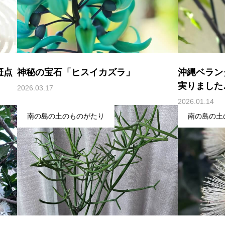
斑点
神秘の宝石「ヒスイカズラ」
沖縄ベラン
実りました
2026.03.17
2026.01.14
南の島の土のものがたり
南の島の土