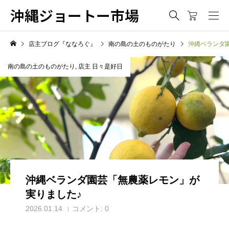
沖縄ジョートー市場
店主ブログ『ななろぐ』
南の島の土のものがたり
沖縄ベランダ
南の島の土のものがたり
,
店主 日々是好日
沖縄ベランダ園芸「無農薬レモン」が
実りました♪
2026.01.14
コメント:
0