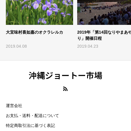
クラレルカ
2019年「第14回なりやまあやぐまつ
「第24回サバ
り」開催日程
6月25日（日
2019.04.23
2023.06.28
沖縄ジョートー市場
運営会社
お支払・送料・配送について
特定商取引法に基づく表記