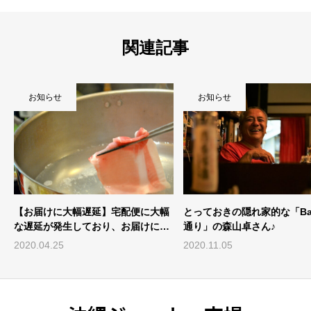
関連記事
お知らせ
お知らせ
幅
とっておきの隠れ家的な「Bar海岸
珈琲好きな方に捧ぐ ー 珈琲
約
通り」の森山卓さん♪
県産豚のマリアージュ・ソー
「コーヒーブ...
2020.11.05
2020.11.30