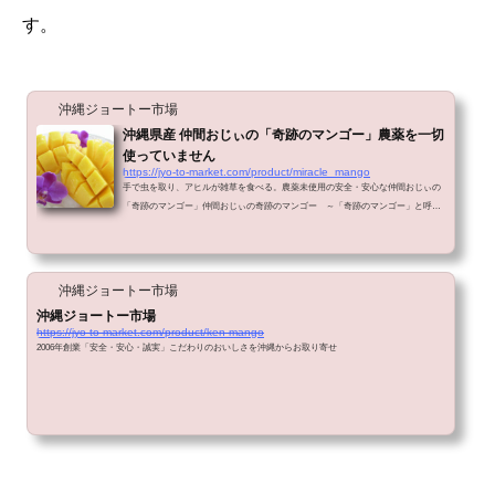
す。
沖縄ジョートー市場
沖縄県産 仲間おじぃの「奇跡のマンゴー」農薬を一切
使っていません
https://jyo-to-market.com/product/miracle_mango
手で虫を取り、アヒルが雑草を食べる。農薬未使用の安全・安心な仲間おじぃの
「奇跡のマンゴー」仲間おじぃの奇跡のマンゴー ～「奇跡のマンゴー」と呼ば
れるワケ仲間おじぃは、「安全・安心・無農薬」にこだわり続け、無農薬マンゴ
ーを作り続けて30年あまり。「無農薬だから、害虫退治がたいへん。毎日、ハサ
ミで一匹ずつ虫を退治している。とにかく虫との闘いだ」市場に出回っているマ
ンゴーに農薬未使用というものは皆無に等しい状況です。農薬未使用のマンゴー
沖縄ジョートー市場
を栽培できない主な理由は次にあげられます。 害虫駆除や病気など、...
沖縄ジョートー市場
https://jyo-to-market.com/product/ken-mango
2006年創業「安全・安心・誠実」こだわりのおいしさを沖縄からお取り寄せ