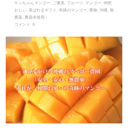
ケンちゃんマンゴー
,
ご褒美
,
フルーツ
,
マンゴー
,
仲間
おじぃ
,
喜ばれるギフト
,
奇跡のマンゴー
,
果物
,
沖縄
,
無
農薬
,
農薬未使用
コメント:
0