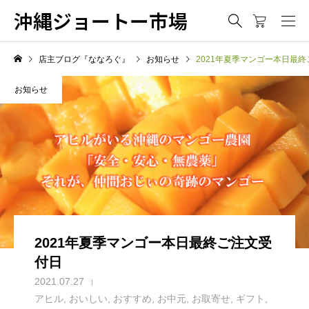
沖縄ジョートー市場
店主ブログ『ななろぐ』
お知らせ
2021年夏季マンゴー本日最
お知らせ
2021年夏季マンゴー本日最終ご注文受
付日
2021.07.27
アヒル
,
おいしい
,
おすすめ
,
お中元
,
お取寄せ
,
ギフト
,