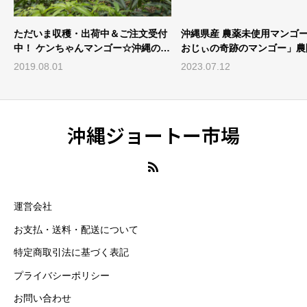
ただいま収穫・出荷中＆ご注文受付
沖縄県産 農薬未使用マンゴ
中！ ケンちゃんマンゴー☆沖縄の農
おじぃの奇跡のマンゴー」農
園だより
ート2023
2019.08.01
2023.07.12
沖縄ジョートー市場
運営会社
お支払・送料・配送について
特定商取引法に基づく表記
プライバシーポリシー
お問い合わせ