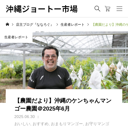
沖縄ジョートー市場
店主ブログ『ななろぐ』
生産者レポート
【農園だより】沖縄のケ
生産者レポート
【農園だより】沖縄のケンちゃんマン
ゴー農園＠2025年6月
2025.06.30
おいしい
,
おすすめ
,
おまもりマンゴー
,
お守りマンゴ