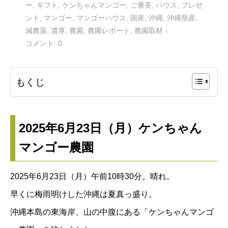
ー
,
ギフト
,
ケンちゃんマンゴー
,
ご褒美
,
ハウス
,
プレゼ
ント
,
マンゴー
,
マンゴーハウス
,
国産
,
沖縄
,
沖縄県産
,
減農薬
,
濃厚
,
農園
,
農園レポート
,
農園取材
コメント:
0
もくじ
2025年6月23日（月）ケンちゃん
マンゴー農園
2025年6月23日（月）午前10時30分。晴れ。
早くに梅雨明けした沖縄は夏真っ盛り。
沖縄本島の東海岸、山の中腹にある「ケンちゃんマンゴ