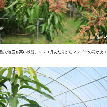
温で湿度も高い状態。２～３月あたりからマンゴーの花が次々