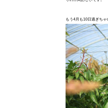
もう4月も10日過ぎち