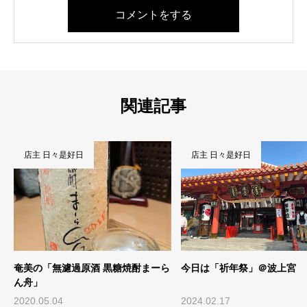
コメントをする
関連記事
店主 日々是好日
店主 日々是好日
奄美の「無濾過原酒 黒糖焼酎まーら
今日は「祈年祭」＠波上宮
ん舟」
2020.05.04
2024.02.17