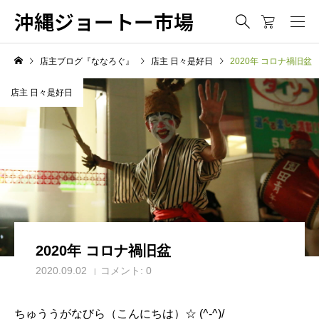
沖縄ジョートー市場
店主ブログ『ななろぐ』
店主 日々是好日
2020年 コロナ禍旧盆
店主 日々是好日
2020年 コロナ禍旧盆
2020.09.02
コメント:
0
ちゅううがなびら（こんにちは）☆ (^-^)/