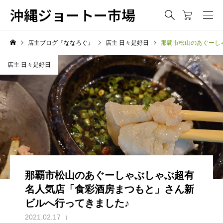
沖縄ジョートー市場
店主ブログ『ななろぐ』
店主 日々是好日
那覇市松山のあぐーし
店主 日々是好日
那覇市松山のあぐーしゃぶしゃぶ超有
名人気店「食彩酒房まつもと」さん新
ビルへ行ってきました♪
2021.02.17