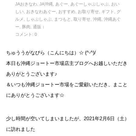
JAおきなわ
,
JA沖縄
,
あぐー
,
あぐーしゃぶしゃぶ
,
おい
しい
,
おきなわあぐー
,
おすすめ
,
お取り寄せ
,
ギフト
,
グ
ルメ
,
しゃぶしゃぶ
,
まつもと
,
取り寄せ
,
沖縄
,
沖縄あぐ
ー
,
豚肉
,
通販
コメント:
0
ちゅううがなびら（こんにちは）☆ (^-^)/
本日も沖縄ジョートー市場店主ブログへお越しいただき
ありがとうございます♪
＆いつも沖縄ジョートー市場をご愛顧いただき、まこと
にありがとうございます☆
少し時間が空いてしまいましたが、2021年2月6日（土）
に訪れました