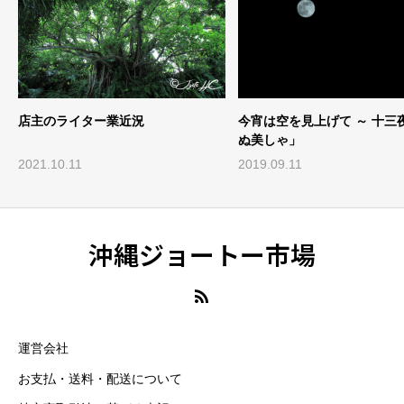
今宵は空を見上げて ～ 十三夜「月
【店主閑話】シークヮーサー
ぬ美しゃ」
＆栄町
2019.09.11
2020.12.25
沖縄ジョートー市場
運営会社
お支払・送料・配送について