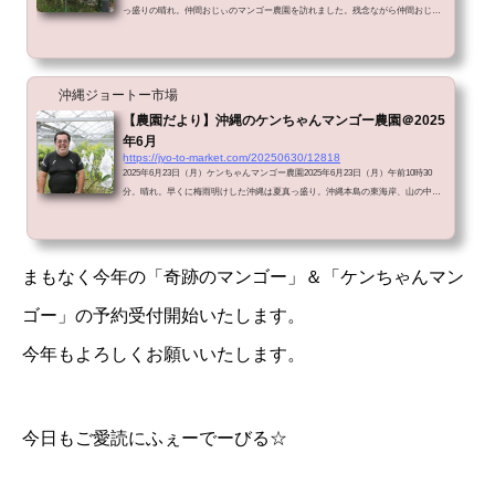
っ盛りの晴れ。仲間おじぃのマンゴー農園を訪れました。残念ながら仲間おじぃ
と入れ違い。「ずいぶん長いこと会ってないなぁ。おじぃはお元気ですか？」
「早朝ハウスに入って、10時くらいに友だちが迎えに来てステーキ食べに行っ
て、午後はグランドゴルフやって。おじぃはとっても元気ですよ」と聞いて安
心。「以前、熱中症で倒れたって聞いて心配していたのですが、すっかりお元気
沖縄ジョートー市場
なようですね」「熱中症になったのはグランドゴルフをやっているときです。...
【農園だより】沖縄のケンちゃんマンゴー農園＠2025
年6月
https://jyo-to-market.com/20250630/12818
2025年6月23日（月）ケンちゃんマンゴー農園2025年6月23日（月）午前10時30
分。晴れ。早くに梅雨明けした沖縄は夏真っ盛り。沖縄本島の東海岸、山の中腹
にある「ケンちゃんマンゴー農園」を訪れました。https://youtu.be/J7U74XFX5Sc?
si=BuY5TeH9syf2j65i沖縄の太陽とほんの少しのお守りで育ったマンゴー「ケンち
ゃんのお守りマンゴー」は、沖縄の太陽とほんの少しの「お守り」で育ったマン
ゴー。「限りなく無農薬に近く」を信条にマンゴーを育てて15年のケンちゃん。
まもなく今年の「奇跡のマンゴー」＆「ケンちゃんマン
病気や害虫からマンゴーを守るために最小限の「お守り」として必要...
ゴー」の予約受付開始いたします。
今年もよろしくお願いいたします。
今日もご愛読にふぇーでーびる☆