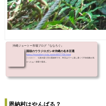
沖縄ジョートー市場ブログ『ななろぐ』
国頭のウラジロガシ＠沖縄の名木百選
https://jyotoblog.ti-da.net/e4657709.html
ハイタイ！ 七海＠曇り空の恩納村です。昨日はでーじ蒸し暑くて不快指数が高
かったぁ！那覇で最高...
恩納村はやんばる？