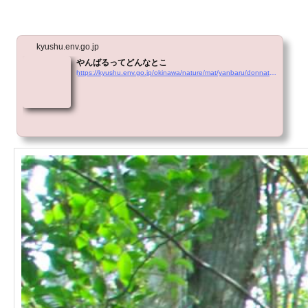
kyushu.env.go.jp
やんばるってどんなとこ
https://kyushu.env.go.jp/okinawa/nature/mat/yanbaru/donnatoko.htm