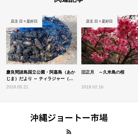
店主 日々是好日
店主 日々是好日
慶良間諸島国立公園・阿嘉島（あか
旧正月 ～久米島の桜
じま）だより ～ ティラジャー（巻
き貝）
2018.05.21
2018.02.16
沖縄ジョートー市場