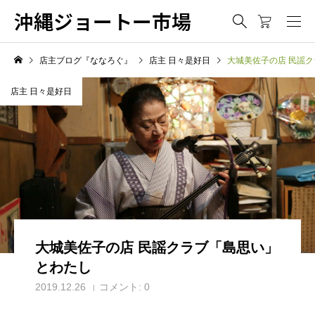
沖縄ジョートー市場
店主ブログ『ななろぐ』
店主 日々是好日
大城美佐子の店 民謡
店主 日々是好日
大城美佐子の店 民謡クラブ「島思い」
とわたし
2019.12.26
コメント:
0