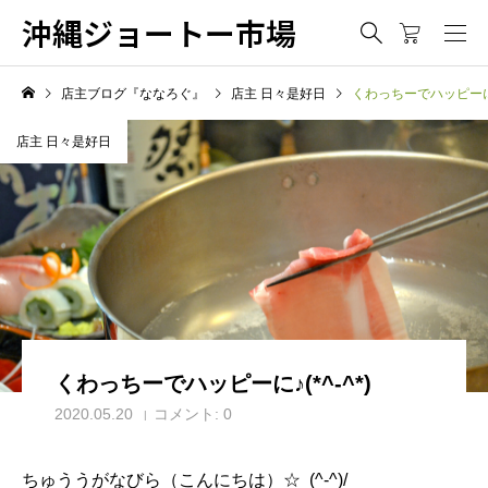
沖縄ジョートー市場
店主ブログ『ななろぐ』
店主 日々是好日
くわっちーでハッピーに♪(
店主 日々是好日
くわっちーでハッピーに♪(*^-^*)
2020.05.20
コメント:
0
ちゅううがなびら（こんにちは）☆ (^-^)/