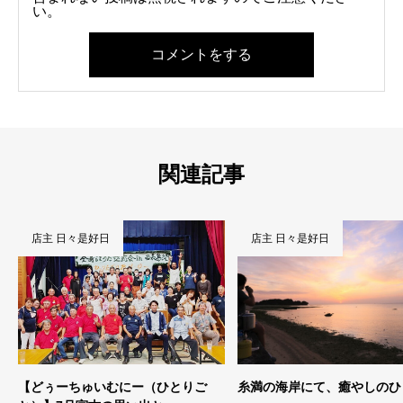
い。
コメントをする
関連記事
店主 日々是好日
店主 日々是好日
【どぅーちゅいむにー（ひとりご
糸満の海岸にて、癒やしのひ