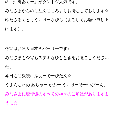
の「
沖縄あぐー
」がダントツ人気です。
みなさまからのご注文こころよりお待ちしております☆
ゆたさるぐとぅうにげーさびら（よろしくお願い申し上
げます）。
今宵はお魚＆日本酒パーリーです♪
みなさまも今宵もステキなひとときをお過ごしください
ね。
本日もご愛読にふぇーでーびたん☆
うまんちゅぬ あちゃー かふー うにげーそーいびーん。
みなさまに琉球弧のすべての神々のご加護がありますよ
うに☆