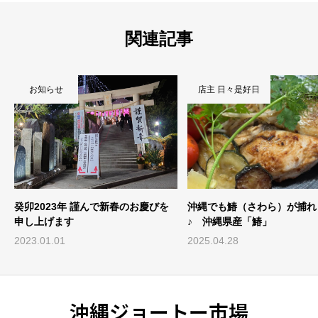
関連記事
お知らせ
店主 日々是好日
癸卯2023年 謹んで新春のお慶びを
沖縄でも鰆（さわら）が捕れ
申し上げます
♪ 沖縄県産「鰆」
2023.01.01
2025.04.28
沖縄ジョートー市場