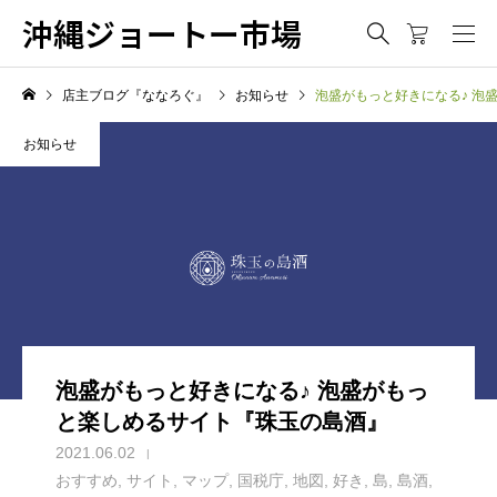
沖縄ジョートー市場
店主ブログ『ななろぐ』
お知らせ
泡盛がもっと好きになる♪ 泡
お知らせ
泡盛がもっと好きになる♪ 泡盛がもっ
と楽しめるサイト『珠玉の島酒』
2021.06.02
おすすめ
,
サイト
,
マップ
,
国税庁
,
地図
,
好き
,
島
,
島酒
,