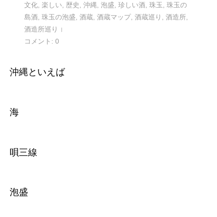
文化
,
楽しい
,
歴史
,
沖縄
,
泡盛
,
珍しい酒
,
珠玉
,
珠玉の
島酒
,
珠玉の泡盛
,
酒蔵
,
酒蔵マップ
,
酒蔵巡り
,
酒造所
,
酒造所巡り
コメント:
0
沖縄といえば
海
唄三線
泡盛