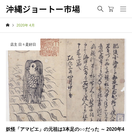
沖縄ジョートー市場
2020年 4月
店主 日々是好日
妖怪「アマビエ」の元祖は3本足の○○だった ～ 2020年4