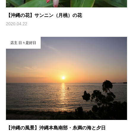
【沖縄の花】サンニン（月桃）の花
2020.04.22
店主 日々是好日
【沖縄の風景】沖縄本島南部・糸満の海と夕日